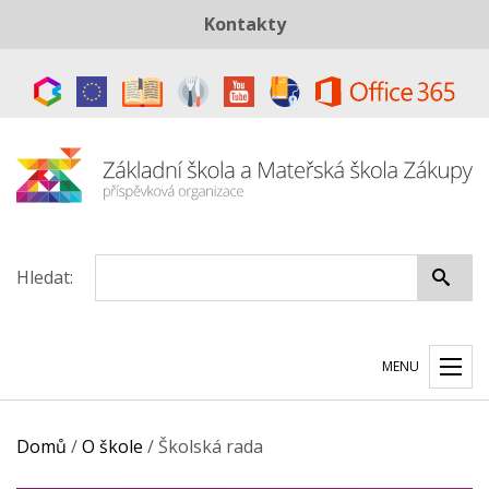
Kontakty
Telefon:
+420 487 883 843
E-mail:
skola@zszakupy.cz
Datová schránka:
ye8cp64
Hledat:
MENU
Domů
/
O škole
/
Školská rada