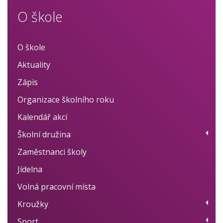
O škole
O škole
Aktuality
Zápis
Organizace školního roku
Kalendář akcí
Školní družina
Zaměstnanci školy
Provoz
Jídelna
Fotogalerie
Volná pracovní místa
Dokumenty
Kroužky
BELLhop systém
Sport
Přehled kroužků