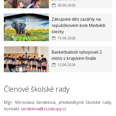
Veřejné zakázky
ZŠ a MŠ Zákupy JAK II
26.06.2026
Zásady ochrany osobních údajů
Zákupské děti zazářily na
Prohlášení o ochraně oznamovatelů
republikovém kole Medvědí
stezky
15.06.2026
Basketbalisté vybojovali 2.
místo v krajském finále
12.06.2026
Členové školské rady
Mgr. Miroslava Serdelová, předsedkyně školské rady,
kontakt:
serdelova@zszakupy.cz