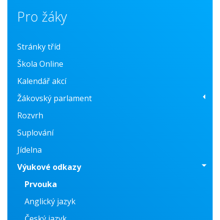
Pro žáky
Stránky tříd
Škola Online
Kalendář akcí
Žákovský parlament
Rozvrh
O nás
Suplování
Fotogalerie
Jídelna
Konzultační centrum
Výukové odkazy
Prvouka
Anglický jazyk
Český jazyk