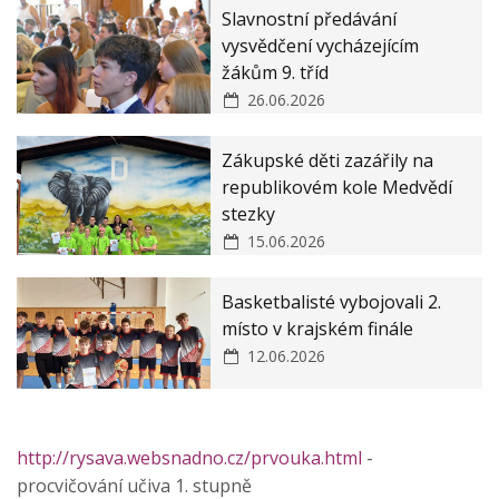
Slavnostní předávání
vysvědčení vycházejícím
žákům 9. tříd
26.06.2026
Zákupské děti zazářily na
republikovém kole Medvědí
stezky
15.06.2026
Basketbalisté vybojovali 2.
místo v krajském finále
12.06.2026
http://rysava.websnadno.cz/prvouka.html
-
procvičování učiva 1. stupně