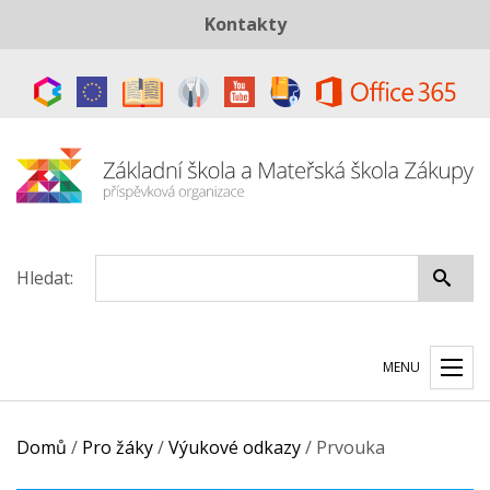
Kontakty
Telefon:
+420 487 883 843
E-mail:
skola@zszakupy.cz
Datová schránka:
ye8cp64
Hledat:
MENU
Domů
/
Pro žáky
/
Výukové odkazy
/
Prvouka