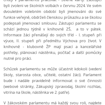
byli zvoleni ve školních volbách v červnu 2024. Ve svém
dvouletém volebním období byli jmenováni do své
funkce veřejně, obdrželi členskou průkazku a se školou
podepsali jmenovací smlouvu. Zástupci parlamentu se
schází jednou týdně v knihovně ZŠ, a to v pátek.
Informace žáci přenášejí do svých tříd - I. stupeň při
výuce, II. stupeň při předmětu Výchova pro život. V
knihovně - klubovně ŽP mají psací a kancelářské
potřeby, plánovací nástěnku, počítač a další pomůcky
nutné pro práci.
Schůzek parlamentu se může účastnit kdokoli (vedení
školy, starosta obce, učitelé, ostatní žáci). Parlament
bude i nadále pravidelně informovat o své činnosti
(webové stránky, Zákupský zpravodaj, školní rozhlas,
vitrína na škole, nástěnka ve 2. patře).
V žákovském parlamentu má každý svou roli, najdete