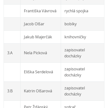
Františka Vávrová
rychlá spojka
Jacob Olšar
bobíky
Jakub Majerčák
knihovničky
zapisovatel
3.A
Nela Picková
docházky
zapisovatel
Eliška Serdelová
docházky
zapisovatel
3.B
Katrin Olšarová
docházky
Petr Žďánský
srdcař