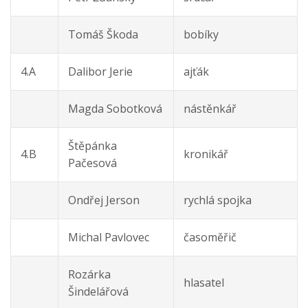
Tomáš Škoda
bobíky
4.A
Dalibor Jerie
ajťák
Magda Sobotková
nástěnkář
Štěpánka
4.B
kronikář
Pačesová
Ondřej Jerson
rychlá spojka
Michal Pavlovec
časoměřič
Rozárka
hlasatel
Šindelářová