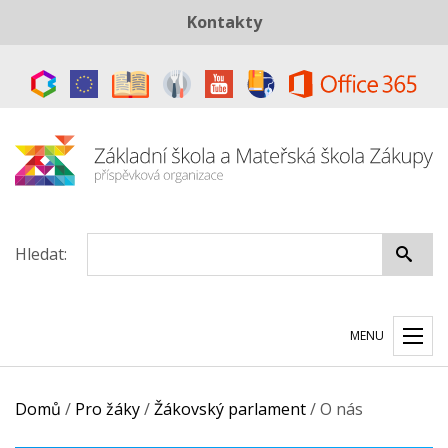
Kontakty
Telefon:
+420 487 883 843
E-mail:
skola@zszakupy.cz
Datová schránka:
ye8cp64
Hledat:
MENU
Domů
/
Pro žáky
/
Žákovský parlament
/
O nás