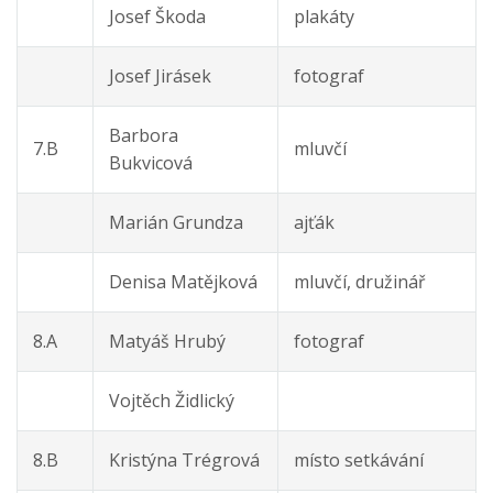
Josef Škoda
plakáty
Josef Jirásek
fotograf
Barbora
7.B
mluvčí
Bukvicová
Marián Grundza
ajťák
Denisa Matějková
mluvčí, družinář
8.A
Matyáš Hrubý
fotograf
Vojtěch Židlický
8.B
Kristýna Trégrová
místo setkávání