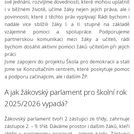
své jednání, rozvíjíme dovednosti, které mohou uplatnit
i v běžném životě, učíme žáky nejen jejich práva, ale i
povinnosti, které z těchto práv vyplývají. Rádi bychom i
nadále více sblížili žáky I. a II. stupně na základě
vzájemné pomoci a spolupráce. Podporujeme
partnerskou komunikaci mezi žáky a učiteli, rádi
bychom dosáhli aktivní pomoci žáků učitelům při jejich
práci.
Jsme zapojeni do projektu Škola pro demokracii a stali
jsme se Konzultačním centrem, které poskytuje pomoc
a podporu začínajícím, ale i dalším ŽP.
A jak žákovský parlament pro školní rok
2025/2026 vypadá?
Žákovský parlament tvoří 2 zástupci ze třídy, zahrnuje
zástupce 2. – 9. tříd. Dáváme prostor i dalším žáků, kteří
chtějí v parlamentu pracovat - zelené karty. Zástupci