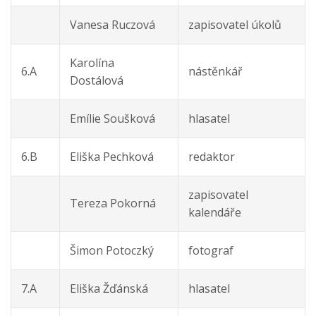
Vanesa Ruczová
zapisovatel úkolů
Karolína
6.A
nástěnkář
Dostálová
Emílie Soušková
hlasatel
6.B
Eliška Pechková
redaktor
zapisovatel
Tereza Pokorná
kalendáře
Šimon Potoczký
fotograf
7.A
Eliška Žďánská
hlasatel