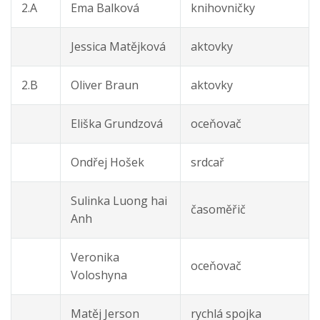
2.A
Ema Balková
knihovničky
Jessica Matějková
aktovky
2.B
Oliver Braun
aktovky
Eliška Grundzová
oceňovač
Ondřej Hošek
srdcař
Sulinka Luong hai
časoměřič
Anh
Veronika
oceňovač
Voloshyna
Matěj Jerson
rychlá spojka