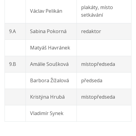
plakáty, místo
Václav Pelikán
setkávání
9.A
Sabina Pokorná
redaktor
Matyáš Havránek
9.B
Amálie Soušková
místopředseda
Barbora Žížalová
předseda
Kristýna Hrubá
místopředseda
Vladimír Synek