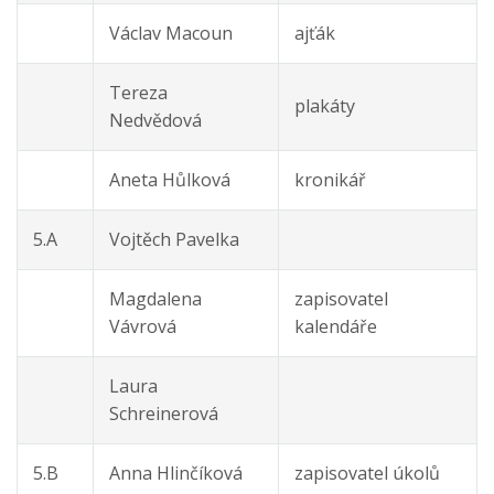
Václav Macoun
ajťák
Tereza
plakáty
Nedvědová
Aneta Hůlková
kronikář
5.A
Vojtěch Pavelka
Magdalena
zapisovatel
Vávrová
kalendáře
Laura
Schreinerová
5.B
Anna Hlinčíková
zapisovatel úkolů