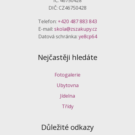
IČ: 46750428
DIČ: CZ46750428
Telefon:
+420 487 883 843
E-mail:
skola@zszakupy.cz
Datová schránka:
ye8cp64
Nejčastěji hledáte
Fotogalerie
Ubytovna
Jídelna
Třídy
Důležité odkazy