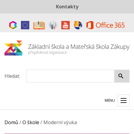
Kontakty
Telefon:
+420 487 883 843
E-mail:
skola@zszakupy.cz
Datová schránka:
ye8cp64
Hledat:
MENU
Domů
/
O škole
/
Moderní výuka