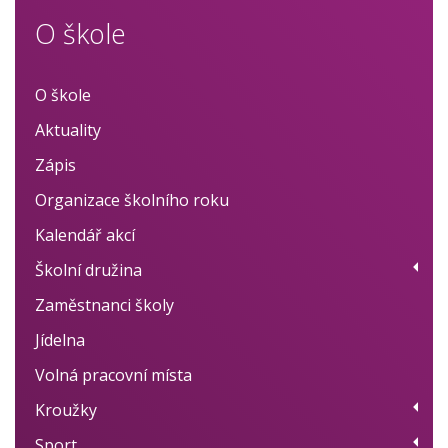
O škole
O škole
Aktuality
Zápis
Organizace školního roku
Kalendář akcí
Školní družina
Zaměstnanci školy
Provoz
Jídelna
Fotogalerie
Volná pracovní místa
Dokumenty
Kroužky
BELLhop systém
Sport
Přehled kroužků