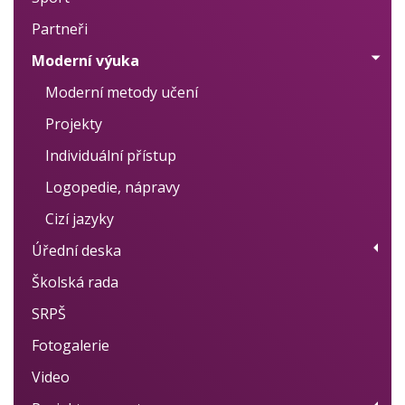
Partneři
Plán akcí
Moderní výuka
Výsledky
Moderní metody učení
Projekty
Individuální přístup
Logopedie, nápravy
Cizí jazyky
Úřední deska
Školská rada
Úřední deska
SRPŠ
Školní vzdělávací program
Fotogalerie
Školní řád
Video
Výroční zprávy