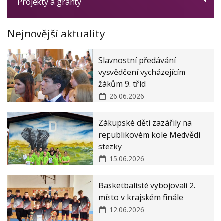
Projekty a granty
Vlastní hodnocení
Zprávy ČŠI
Dotační program Digitalizace
Nejnovější aktuality
Rozpočet / Audity
Ovoce, zelenina a mléko do škol
Rozhodnutí o přijetí k základnímu vzdělávání
Women for Women - obědy pro děti
Slavnostní předávání
Rozhodnutí o přijetí k předškolnímu vzdělávání
Modernizace školy
vysvědčení vycházejícím
žákům 9. tříd
Veřejné zakázky
ZŠ a MŠ Zákupy JAK II
26.06.2026
Zásady ochrany osobních údajů
Zákupské děti zazářily na
Prohlášení o ochraně oznamovatelů
republikovém kole Medvědí
stezky
15.06.2026
Basketbalisté vybojovali 2.
místo v krajském finále
12.06.2026