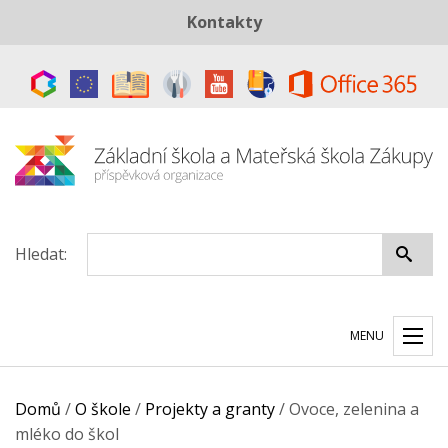
Kontakty
Telefon:
+420 487 883 843
E-mail:
skola@zszakupy.cz
Datová schránka:
ye8cp64
Hledat:
MENU
Domů
/
O škole
/
Projekty a granty
/
Ovoce, zelenina a
mléko do škol