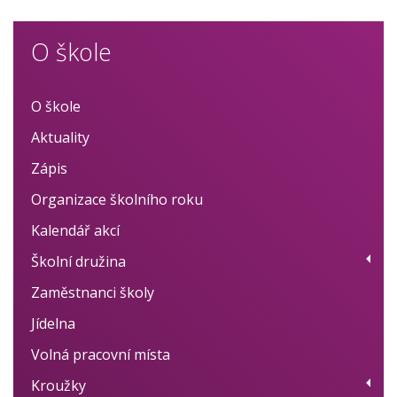
O škole
O škole
Aktuality
Zápis
Organizace školního roku
Kalendář akcí
Školní družina
Zaměstnanci školy
Provoz
Jídelna
Fotogalerie
Volná pracovní místa
Dokumenty
Kroužky
BELLhop systém