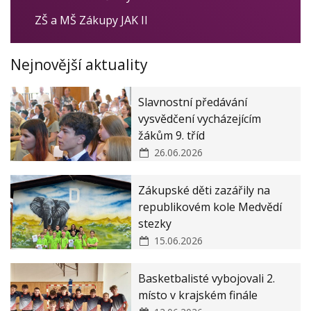
Veřejné zakázky
ZŠ a MŠ Zákupy JAK II
Zásady ochrany osobních údajů
Nejnovější aktuality
Prohlášení o ochraně oznamovatelů
Slavnostní předávání
vysvědčení vycházejícím
žákům 9. tříd
26.06.2026
Zákupské děti zazářily na
republikovém kole Medvědí
stezky
15.06.2026
Basketbalisté vybojovali 2.
místo v krajském finále