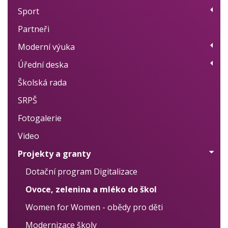
Sport
Přehled kroužků
Partneři
Plán akcí
Moderní výuka
Výsledky
Úřední deska
Moderní metody učení
Školská rada
Projekty
Úřední deska
SRPŠ
Individuální přístup
Školní vzdělávací program
Fotogalerie
Logopedie, nápravy
Školní řád
Video
Cizí jazyky
Výroční zprávy
Projekty a granty
Vlastní hodnocení
Zprávy ČŠI
Dotační program Digitalizace
Rozpočet / Audity
Ovoce, zelenina a mléko do škol
Rozhodnutí o přijetí k základnímu vzdělávání
Women for Women - obědy pro děti
Rozhodnutí o přijetí k předškolnímu vzdělávání
Modernizace školy