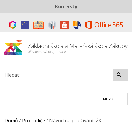
Kontakty
Telefon:
+420 487 883 843
E-mail:
skola@zszakupy.cz
Datová schránka:
ye8cp64
Hledat:
MENU
Domů
/
Pro rodiče
/
Návod na používání IŽK