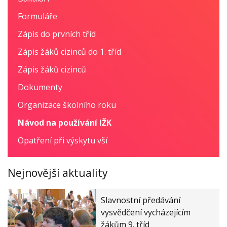
Formuláře
Zápis do prvních tříd
Zápis žáků cizinců do 1. tříd
Zápis žáků cizinců
Dokumenty
Organizace školního roku
Návod na používání IŽK
Opatření při výskytu vší
Nejnovější aktuality
Slavnostní předávání
vysvědčení vycházejícím
žákům 9. tříd