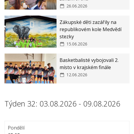
Veřejné zakázky
ZŠ a MŠ Zákupy JAK II
26.06.2026
Zásady ochrany osobních údajů
Zákupské děti zazářily na
Prohlášení o ochraně oznamovatelů
republikovém kole Medvědí
stezky
15.06.2026
Basketbalisté vybojovali 2.
místo v krajském finále
12.06.2026
Týden 32: 03.08.2026 - 09.08.2026
Pondělí