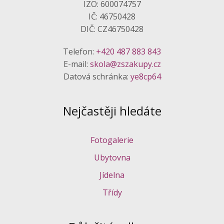
IZO: 600074757
IČ: 46750428
DIČ: CZ46750428
Telefon:
+420 487 883 843
E-mail:
skola@zszakupy.cz
Datová schránka:
ye8cp64
Nejčastěji hledáte
Fotogalerie
Ubytovna
Jídelna
Třídy