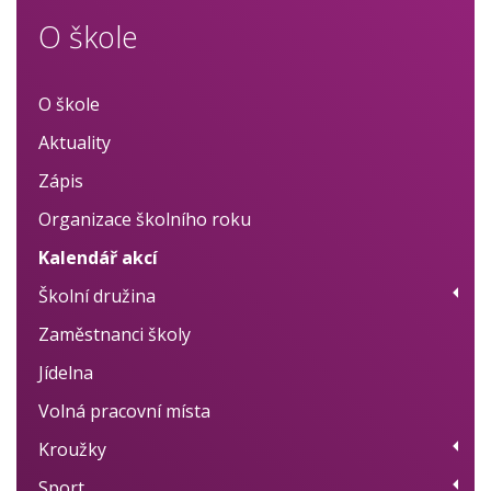
O škole
O škole
Aktuality
Zápis
Organizace školního roku
Kalendář akcí
Školní družina
Zaměstnanci školy
Provoz
Jídelna
Fotogalerie
Volná pracovní místa
Dokumenty
Kroužky
BELLhop systém
Sport
Přehled kroužků