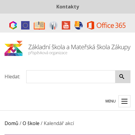
Kontakty
Telefon:
+420 487 883 843
E-mail:
skola@zszakupy.cz
Datová schránka:
ye8cp64
Hledat:
MENU
Domů
/
O škole
/
Kalendář akcí