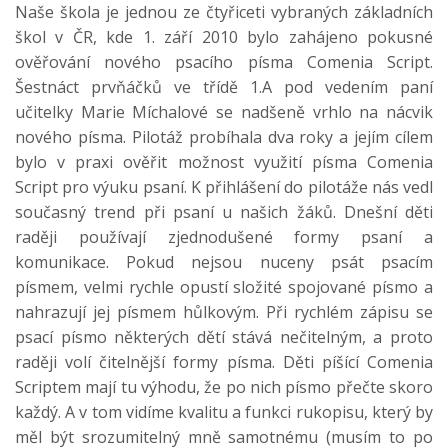
Naše škola je jednou ze čtyřiceti vybraných základních
škol v ČR, kde 1. září 2010 bylo zahájeno pokusné
ověřování nového psacího písma Comenia Script.
Šestnáct prvňáčků ve třídě 1.A pod vedením paní
učitelky Marie Míchalové se nadšeně vrhlo na nácvik
nového písma. Pilotáž probíhala dva roky a jejím cílem
bylo v praxi ověřit možnost využití písma Comenia
Script pro výuku psaní. K přihlášení do pilotáže nás vedl
současný trend při psaní u našich žáků. Dnešní děti
raději používají zjednodušené formy psaní a
komunikace. Pokud nejsou nuceny psát psacím
písmem, velmi rychle opustí složité spojované písmo a
nahrazují jej písmem hůlkovým. Při rychlém zápisu se
psací písmo některých dětí stává nečitelným, a proto
raději volí čitelnější formy písma. Děti píšící Comenia
Scriptem mají tu výhodu, že po nich písmo přečte skoro
každý. A v tom vidíme kvalitu a funkci rukopisu, který by
měl být srozumitelný mně samotnému (musím to po