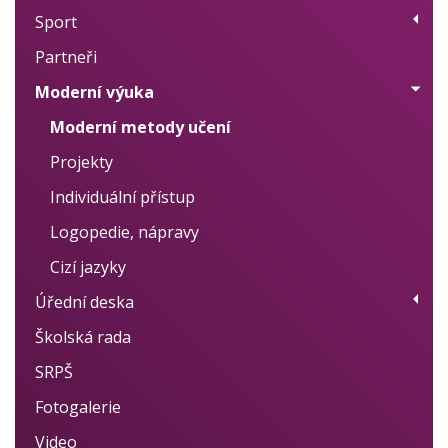
Sport
Přehled kroužků
Partneři
Plán akcí
Moderní výuka
Výsledky
Moderní metody učení
Projekty
Individuální přístup
Logopedie, nápravy
Cizí jazyky
Úřední deska
Školská rada
Úřední deska
SRPŠ
Školní vzdělávací program
Fotogalerie
Školní řád
Video
Výroční zprávy