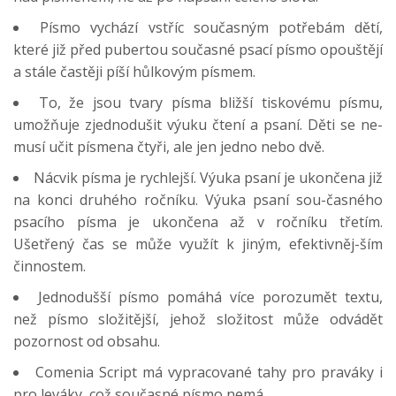
Písmo vychází vstříc současným potřebám dětí,
které již před pubertou současné psací písmo opouštějí
a stále častěji píší hůlkovým písmem.
To, že jsou tvary písma bližší tiskovému písmu,
umožňuje zjednodušit výuku čtení a psaní. Děti se ne-
musí učit písmena čtyři, ale jen jedno nebo dvě.
Nácvik písma je rychlejší. Výuka psaní je ukončena již
na konci druhého ročníku. Výuka psaní sou-časného
psacího písma je ukončena až v ročníku třetím.
Ušetřený čas se může využít k jiným, efektivněj-ším
činnostem.
Jednodušší písmo pomáhá více porozumět textu,
než písmo složitější, jehož složitost může odvádět
pozornost od obsahu.
Comenia Script má vypracované tahy pro praváky i
pro leváky, což současné písmo nemá.