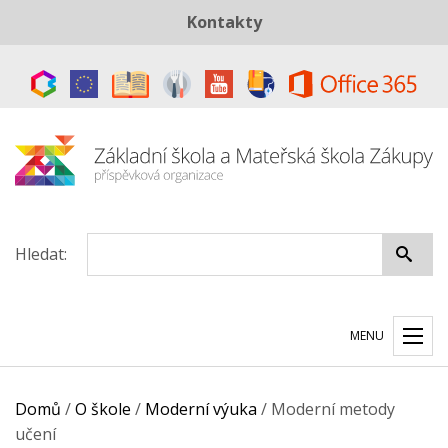
Kontakty
Telefon:
+420 487 883 843
E-mail:
skola@zszakupy.cz
Datová schránka:
ye8cp64
Hledat:
MENU
Domů
/
O škole
/
Moderní výuka
/
Moderní metody
učení