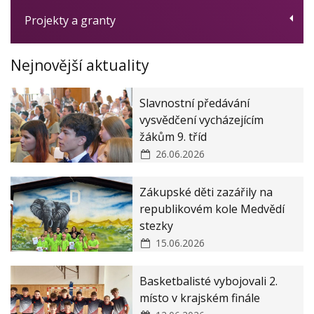
Projekty a granty
Vlastní hodnocení
Zprávy ČŠI
Dotační program Digitalizace
Nejnovější aktuality
Rozpočet / Audity
Ovoce, zelenina a mléko do škol
Rozhodnutí o přijetí k základnímu vzdělávání
Women for Women - obědy pro děti
Slavnostní předávání
Rozhodnutí o přijetí k předškolnímu vzdělávání
Modernizace školy
vysvědčení vycházejícím
žákům 9. tříd
Veřejné zakázky
ZŠ a MŠ Zákupy JAK II
26.06.2026
Zásady ochrany osobních údajů
Zákupské děti zazářily na
Prohlášení o ochraně oznamovatelů
republikovém kole Medvědí
stezky
15.06.2026
Basketbalisté vybojovali 2.
místo v krajském finále