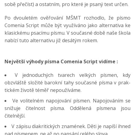
sobě přečíst) a ostatním, pro které je psaný text určen.
Po dvouletém ověřování MŠMT rozhodlo, že písmo
Comenia Script může být využíváno jako alternativa ke
klasickému psacímu písmu. V současné době naše škola
nabízí tuto alternativu již desátým rokem.
Největší výhody písma Comenia Script vidíme :
V jednoduchých tvarech velkých písmen, kdy
obzvláště složité barokní tahy současné písma v prak-
tickém životě téměř nepoužíváme.
Ve volitelném napojování písmen. Napojováním se
snižuje čitelnost písma. Oddělená písmena jsou
čitelnější.
V zápisu diakritických znamének. Děti je napíší ihned
nad písmenem, ne až po napsání celého slova.