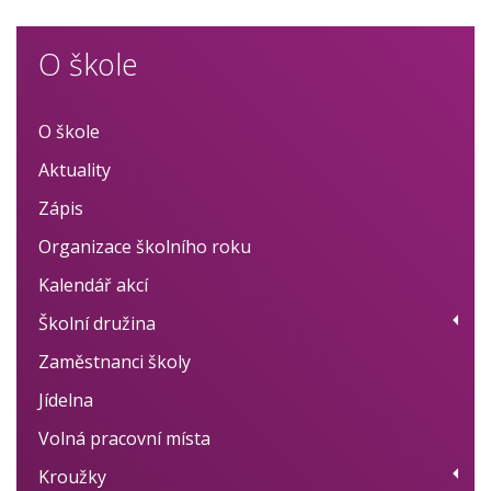
O škole
O škole
Aktuality
Zápis
Organizace školního roku
Kalendář akcí
Školní družina
Zaměstnanci školy
Provoz
Jídelna
Fotogalerie
Volná pracovní místa
Dokumenty
Kroužky
BELLhop systém