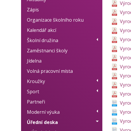
Výro
Zápis
Vyro
Organizace školního roku
Vyro
Kalendář akcí
Vyro
Vyro
Školní družina
Vyro
Zaměstnanci školy
Provoz
Vyro
Jídelna
Fotogalerie
Vyro
Volná pracovní místa
Dokumenty
Vyro
Kroužky
BELLhop systém
Vyro
Sport
Přehled kroužků
Vyro
Partneři
Plán akcí
Vyro
Moderní výuka
Výsledky
Vyro
Vyro
Úřední deska
Moderní metody učení
Vyro