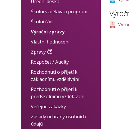
Projekty
Úřední deska
Individuální přístup
Školní vzdělávací program
Výročn
Logopedie, nápravy
Školní řád
Vyro
Cizí jazyky
Výroční zprávy
Vlastní hodnocení
Zprávy ČŠI
Rozpočet / Audity
Rozhodnutí o přijetí k
základnímu vzdělávání
Rozhodnutí o přijetí k
předškolnímu vzdělávání
Veřejné zakázky
Zásady ochrany osobních
údajů