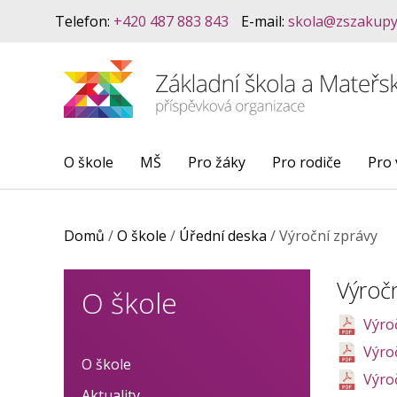
Telefon:
+420 487 883 843
E-mail:
skola@zszakupy
O škole
MŠ
Pro žáky
Pro rodiče
Pro 
Domů
/
O škole
/
Úřední deska
/
Výroční zprávy
Výročn
O škole
Výro
Výro
O škole
Výro
Aktuality