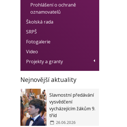
Prohlášení o ochraně
oznamovatelů
Školská rada
SRPŠ
Fotogalerie
Video
Projekty a granty
Dotační program Digitalizace
Nejnovější aktuality
Ovoce, zelenina a mléko do
škol
Slavnostní předávání
Women for Women - obědy
vysvědčení
pro děti
vycházejícím žákům 9.
tříd
Modernizace školy
26.06.2026
ZŠ a MŠ Zákupy JAK II