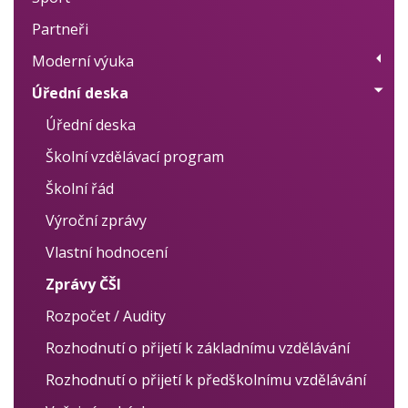
Partneři
Plán akcí
Moderní výuka
Výsledky
Úřední deska
Moderní metody učení
Projekty
Úřední deska
Individuální přístup
Školní vzdělávací program
Logopedie, nápravy
Školní řád
Cizí jazyky
Výroční zprávy
Vlastní hodnocení
Zprávy ČŠI
Rozpočet / Audity
Rozhodnutí o přijetí k základnímu vzdělávání
Rozhodnutí o přijetí k předškolnímu vzdělávání