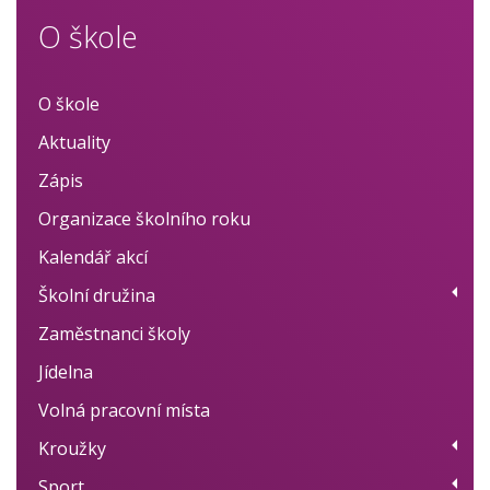
O škole
O škole
Aktuality
Zápis
Organizace školního roku
Kalendář akcí
Školní družina
Zaměstnanci školy
Provoz
Jídelna
Fotogalerie
Volná pracovní místa
Dokumenty
Kroužky
BELLhop systém
Sport
Přehled kroužků