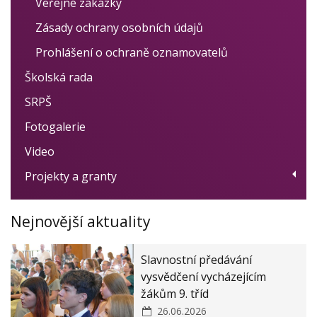
Veřejné zakázky
Zásady ochrany osobních údajů
Prohlášení o ochraně oznamovatelů
Školská rada
SRPŠ
Fotogalerie
Video
Projekty a granty
Dotační program Digitalizace
Nejnovější aktuality
Ovoce, zelenina a mléko do škol
Women for Women - obědy pro děti
Slavnostní předávání
Modernizace školy
vysvědčení vycházejícím
žákům 9. tříd
ZŠ a MŠ Zákupy JAK II
26.06.2026