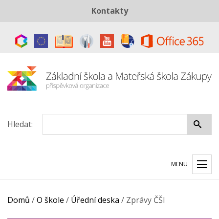
Kontakty
Telefon:
+420 487 883 843
E-mail:
skola@zszakupy.cz
Datová schránka:
ye8cp64
Hledat:
MENU
Domů
/
O škole
/
Úřední deska
/
Zprávy ČŠI