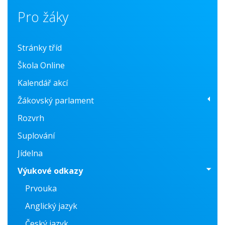
Pro žáky
Stránky tříd
Škola Online
Kalendář akcí
Žákovský parlament
Rozvrh
O nás
Suplování
Fotogalerie
Jídelna
Konzultační centrum
Výukové odkazy
Prvouka
Anglický jazyk
Český jazyk