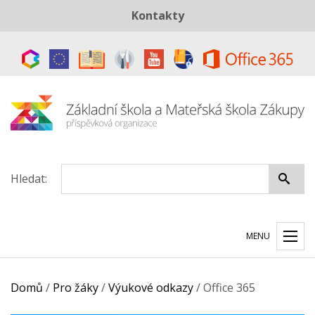
Kontakty
Telefon:
+420 487 883 843
E-mail:
skola@zszakupy.cz
Datová schránka:
ye8cp64
Hledat:
MENU
Domů
/
Pro žáky
/
Výukové odkazy
/
Office 365