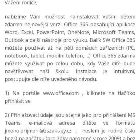
Vážení rodiče,
nabízíme Vám možnost nainstalovat Vašim dětem
zdarma nejnovější verzi Office 365 obsahující aplikace
Word, Excel, PowerPoint, OneNote, Microsoft Teams,
Outlook a další nástroje pro výuku. Balík SW Office 365
můžete používat až na pěti domácích zařízeních (PC,
notebook, tablet, mobilní telefon, …). Office 365 zdarma
můžete využívat po celou dobu, kdy Vaše dítě bude
navštěvovat naši školu. Instalace je intuitivní,
postupujte dle níže uvedeného návodu.
1) Na portále www.office.com , kliknete na tlačítko
přihlásit se.
2) Přihlašovací údaje jsou stejné jako pro přihlášení MS
Teams: e-mailová adresa dítěte ve formátu
jmeno.prijmeni@zszakupy.cz ; heslem je rodné číslo
bez 0 na začátku (pro žáky narozené v roce 2009) a bez