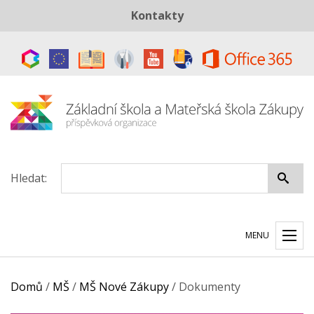
Kontakty
Telefon:
+420 487 883 843
E-mail:
skola@zszakupy.cz
Datová schránka:
ye8cp64
Hledat:
MENU
Domů
/
MŠ
/
MŠ Nové Zákupy
/
Dokumenty