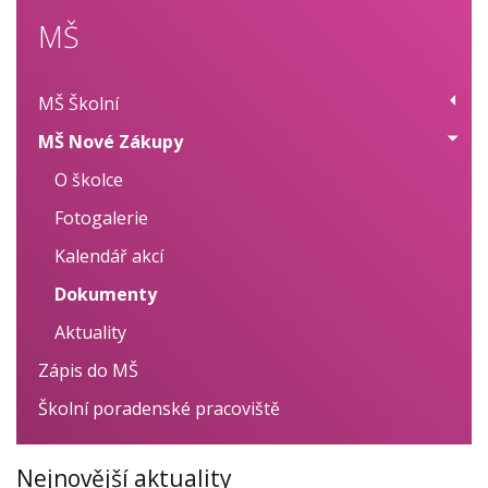
MŠ
MŠ Školní
MŠ Nové Zákupy
O školce
Fotogalerie
O školce
Aktuality
Fotogalerie
Kalendář akcí
Kalendář akcí
Dokumenty
Dokumenty
Aktuality
Zápis do MŠ
Školní poradenské pracoviště
Nejnovější aktuality