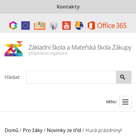
Kontakty
Telefon:
+420 487 883 843
E-mail:
skola@zszakupy.cz
Datová schránka:
ye8cp64
Hledat:
MENU
Domů
/
Pro žáky
/
Novinky ze tříd
/
Hurá prázdniny!