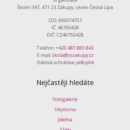
organizace
Školní 347, 471 23 Zákupy, okres Česká Lípa
IZO: 600074757
IČ: 46750428
DIČ: CZ46750428
Telefon:
+420 487 883 843
E-mail:
skola@zszakupy.cz
Datová schránka:
ye8cp64
Nejčastěji hledáte
Fotogalerie
Ubytovna
Jídelna
Třídy