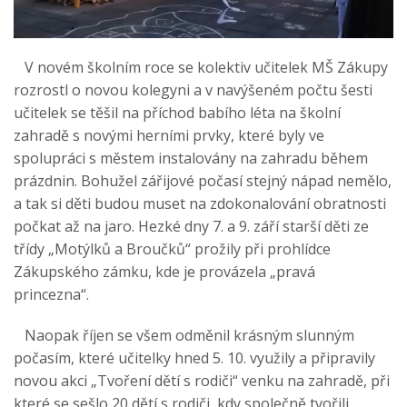
V novém školním roce se kolektiv učitelek MŠ Zákupy
rozrostl o novou kolegyni a v navýšeném počtu šesti
učitelek se těšil na příchod babího léta na školní
zahradě s novými herními prvky, které byly ve
spolupráci s městem instalovány na zahradu během
prázdnin. Bohužel zářijové počasí stejný nápad nemělo,
a tak si děti budou muset na zdokonalování obratnosti
počkat až na jaro. Hezké dny 7. a 9. září starší děti ze
třídy „Motýlků a Broučků“ prožily při prohlídce
Zákupského zámku, kde je provázela „pravá
princezna“.
Naopak říjen se všem odměnil krásným slunným
počasím, které učitelky hned 5. 10. využily a připravily
novou akci „Tvoření dětí s rodiči“ venku na zahradě, při
které se sešlo 20 dětí s rodiči, kdy společně tvořili