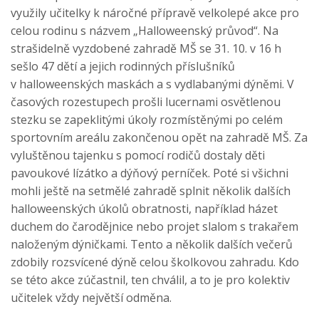
využily učitelky k náročné přípravě velkolepé akce pro
celou rodinu s názvem „Halloweenský průvod“. Na
strašidelně vyzdobené zahradě MŠ se 31. 10. v 16 h
sešlo 47 dětí a jejich rodinných příslušníků
v halloweenských maskách a s vydlabanými dýněmi. V
časových rozestupech prošli lucernami osvětlenou
stezku se zapeklitými úkoly rozmístěnými po celém
sportovním areálu zakončenou opět na zahradě MŠ. Za
vyluštěnou tajenku s pomocí rodičů dostaly děti
pavoukové lízátko a dýňový perníček. Poté si všichni
mohli ještě na setmělé zahradě splnit několik dalších
halloweenských úkolů obratnosti, například házet
duchem do čarodějnice nebo projet slalom s trakařem
naloženým dýničkami. Tento a několik dalších večerů
zdobily rozsvícené dýně celou školkovou zahradu. Kdo
se této akce zúčastnil, ten chválil, a to je pro kolektiv
učitelek vždy největší odměna.