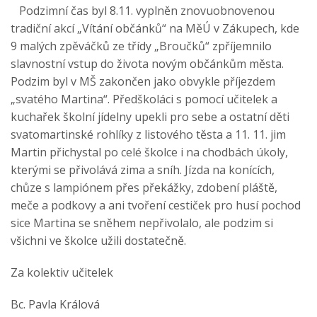
Podzimní čas byl 8.11. vyplněn znovuobnovenou
tradiční akcí „Vítání občánků“ na MěÚ v Zákupech, kde
9 malých zpěváčků ze třídy „Broučků“ zpříjemnilo
slavnostní vstup do života novým občánkům města.
Podzim byl v MŠ zakončen jako obvykle příjezdem
„svatého Martina“. Předškoláci s pomocí učitelek a
kuchařek školní jídelny upekli pro sebe a ostatní děti
svatomartinské rohlíky z listového těsta a 11. 11. jim
Martin přichystal po celé školce i na chodbách úkoly,
kterými se přivolává zima a sníh. Jízda na konících,
chůze s lampiónem přes překážky, zdobení pláště,
meče a podkovy a ani tvoření cestiček pro husí pochod
sice Martina se sněhem nepřivolalo, ale podzim si
všichni ve školce užili dostatečně.
Za kolektiv učitelek
Bc. Pavla Králová