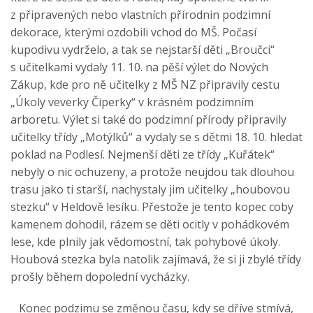
z připravených nebo vlastních přírodnin podzimní
dekorace, kterými ozdobili vchod do MŠ. Počasí
kupodivu vydrželo, a tak se nejstarší děti „Broučci“
s učitelkami vydaly 11. 10. na pěší výlet do Nových
Zákup, kde pro ně učitelky z MŠ NZ připravily cestu
„Úkoly veverky Čiperky“ v krásném podzimním
arboretu. Výlet si také do podzimní přírody připravily
učitelky třídy „Motýlků“ a vydaly se s dětmi 18. 10. hledat
poklad na Podlesí. Nejmenší děti ze třídy „Kuřátek“
nebyly o nic ochuzeny, a protože neujdou tak dlouhou
trasu jako ti starší, nachystaly jim učitelky „houbovou
stezku“ v Heldově lesíku. Přestože je tento kopec coby
kamenem dohodil, rázem se děti ocitly v pohádkovém
lese, kde plnily jak vědomostní, tak pohybové úkoly.
Houbová stezka byla natolik zajímavá, že si ji zbylé třídy
prošly během dopolední vycházky.
Konec podzimu se změnou času, kdy se dříve stmívá,