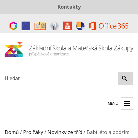
Kontakty
Telefon:
+420 487 883 843
E-mail:
skola@zszakupy.cz
Datová schránka:
ye8cp64
Hledat:
MENU
Domů
/
Pro žáky
/
Novinky ze tříd
/
Babí léto a podzim