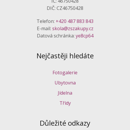
IČ: 46750428
DIČ: CZ46750428
Telefon:
+420 487 883 843
E-mail:
skola@zszakupy.cz
Datová schránka:
ye8cp64
Nejčastěji hledáte
Fotogalerie
Ubytovna
Jídelna
Třídy
Důležité odkazy