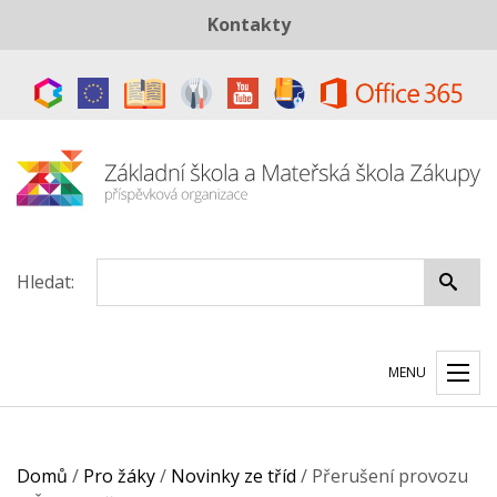
Kontakty
Telefon:
+420 487 883 843
E-mail:
skola@zszakupy.cz
Datová schránka:
ye8cp64
Hledat:
MENU
Domů
/
Pro žáky
/
Novinky ze tříd
/
Přerušení provozu