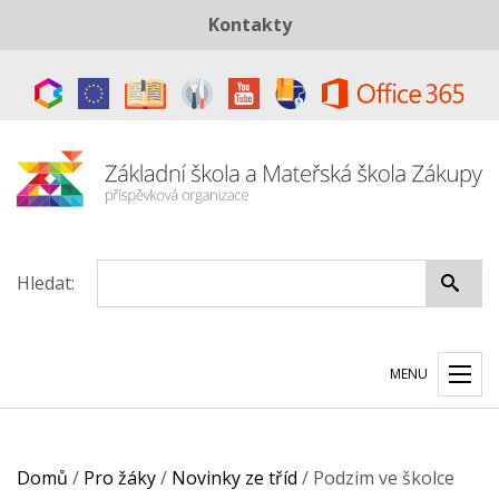
Kontakty
Telefon:
+420 487 883 843
E-mail:
skola@zszakupy.cz
Datová schránka:
ye8cp64
Hledat:
MENU
Domů
/
Pro žáky
/
Novinky ze tříd
/
Podzim ve školce