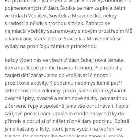
Po prázdninách jsme děti přivítali v nově vyzdobených a
pojmenovaných třídách. Školka se nám zaplnila dětmi
ve třídách Včeliček, Soviček a Mravenečků, někdy
s radostí a někdy s trochou slziček. Zatímco se
nejmladší Včeličky seznamovaly s novým prostředím MŠ
a kamarády, starší děti ze Soviček a Mravenečků se
vydaly na prohlídku zámku s princeznou.
Každý týden nás ve všech třídách čekají nová témata,
která společně plníme hravou formou. Pro radost a
zaujetí dětí zařazujeme do vzdělávací činnosti i
prožitkové aktivity. K podzimu neodmyslitelně patří
sklízení ovoce a zeleniny, proto jsme s dětmi vytvářeli
ovocné špízy, ovocné a zeleninové saláty, pomazánku
z červené řepy a společně jsme vše ochutnávali. Teplé
zářijové počasí nám umožnilo chodit na vycházky do
přírody a odtud si přinášet různé dary podzimu. Sbírali
jsme kaštany a listy, které jsme využili na tvoření ve
třídách. Do podzimního tvoření jsme zapojili i rodiče,