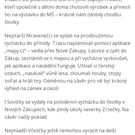
kteří společně s dětmi doma zhotovili výrobek a přinesli
ho na výstavku do MŠ – krásně nám zdobily chodbu
školky.
Nejstarší Mravenečci se vydali na prodlouženou
vycházku do přírody. Trasu naplánovali pomocí aplikace
„mapy.cz“ – vedla přes Nové Zákupy, Lasvice a zpět do
Zákup, seznámili se s mapou a při vycházce vyzkoušeli,
jak aplikace a navádění funguje. Užívali si čerstvý
vzduch, „nasávali“ vůně lesa, zkoumali houby, stopy
zvířat a hráli hry. Odměnou na závěr pro ně byl krásný
výhled na zámek a okolí.
I Sovičky se vydaly na polodenní vycházku do školky v
Nových Zákupech, kde plnily úkoly veverky Zrzečky. Na
závěr našly poklad.
Nejmladší Včeličky ještě nemohou vyrazit na delší