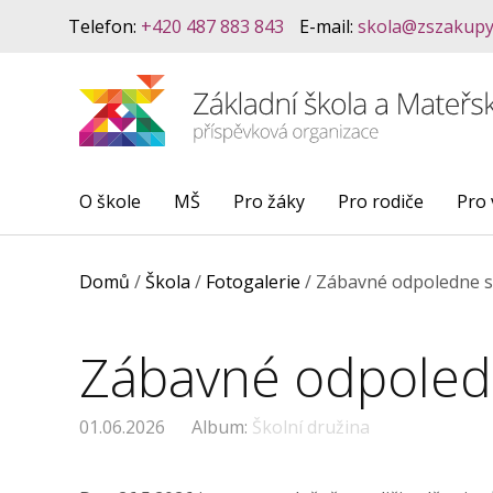
Telefon:
+420 487 883 843
E-mail:
skola@zszakupy
O škole
MŠ
Pro žáky
Pro rodiče
Pro 
Domů
/
Škola
/
Fotogalerie
/
Zábavné odpoledne s 
Zábavné odpoledn
01.06.2026
Album:
Školní družina