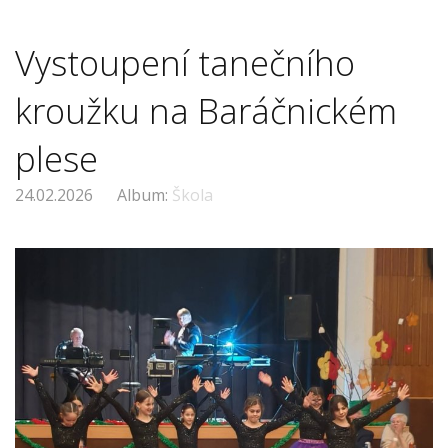
Vystoupení tanečního
kroužku na Baráčnickém
plese
24.02.2026
Album:
Škola