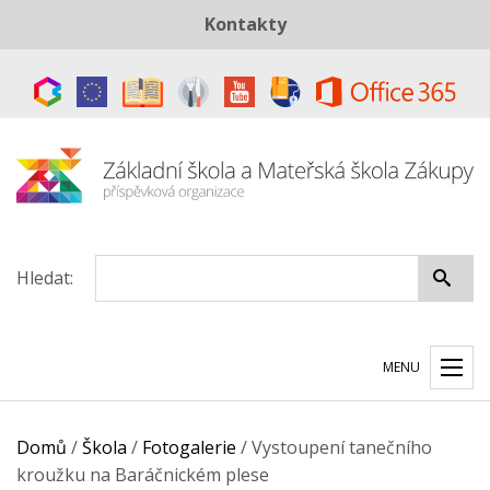
Kontakty
Telefon:
+420 487 883 843
E-mail:
skola@zszakupy.cz
Datová schránka:
ye8cp64
Hledat:
MENU
Domů
/
Škola
/
Fotogalerie
/
Vystoupení tanečního
kroužku na Baráčnickém plese