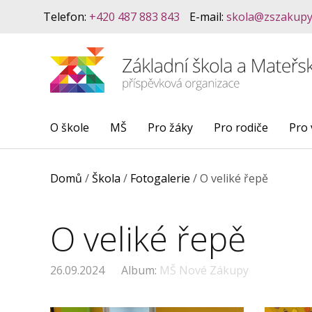
Telefon:
+420 487 883 843
E-mail:
skola@zszakupy
O škole
MŠ
Pro žáky
Pro rodiče
Pro 
Domů
/
Škola
/
Fotogalerie
/
O veliké řepě
O veliké řepě
26.09.2024
Album:
MŠ Nové Zákupy