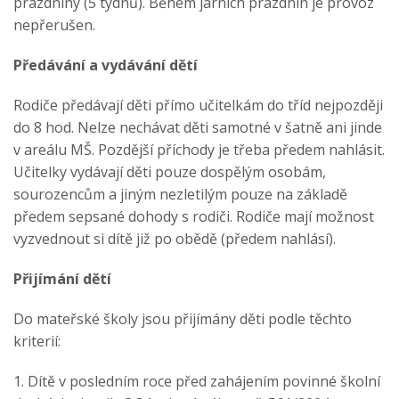
prázdniny (5 týdnů). Během jarních prázdnin je provoz
nepřerušen.
Předávání a vydávání dětí
Rodiče předávají děti přímo učitelkám do tříd nejpozději
do 8 hod. Nelze nechávat děti samotné v šatně ani jinde
v areálu MŠ. Pozdější příchody je třeba předem nahlásit.
Učitelky vydávají děti pouze dospělým osobám,
sourozencům a jiným nezletilým pouze na základě
předem sepsané dohody s rodiči. Rodiče mají možnost
vyzvednout si dítě již po obědě (předem nahlásí).
Přijímání dětí
Do mateřské školy jsou přijímány děti podle těchto
kriterií:
1. Dítě v posledním roce před zahájením povinné školní