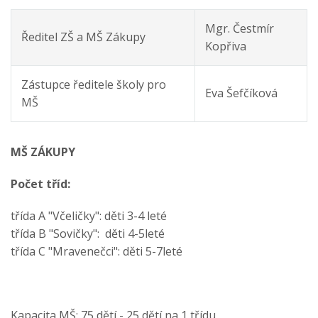
Mgr. Čestmír
Ředitel ZŠ a MŠ Zákupy
Kopřiva
Zástupce ředitele školy pro
Eva Šefčíková
MŠ
MŠ ZÁKUPY
Počet tříd:
třída A "Včeličky": děti 3-4 leté
třída B "Sovičky": děti 4-5leté
třída C "Mravenečci": děti 5-7leté
Kapacita MŠ: 75 dětí - 25 dětí na 1 třídu