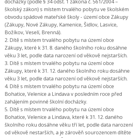
docházky (podle § 34 odst. 1 zákona č. 561/2004 –
školský zákon) s místem trvalého pobytu ve školském
obvodu spádové mateřské školy - území obce Zákupy
(Zákupy, Nové Zákupy, Kamenice, Šidlov, Lasvice,
Božíkov, Veselí, Brenná).
2. Dítě s místem trvalého pobytu na území obce
Zákupy, které k 31. 8. daného školního roku dosáhne
věku 3 let, podle data narození od věkově nejstarších.
3. Dítě s místem trvalého pobytu na území obce
Zákupy, které k 31. 12. daného školního roku dosáhne
věku 3 let, podle data narození od věkově nejstarších.
4. Dítě s místem trvalého pobytu na území obce
Bohatice, Velenice a Lindava v posledním roce před
zahájením povinné školní docházky.
5. Dítě s místem trvalého pobytu na území obce
Bohatice, Velenice a Lindava, které k 31. 12. daného
školního roku dosáhne věku tří let, podle data narození
od věkově nestarších, a je zárověň sourozencem dítěte