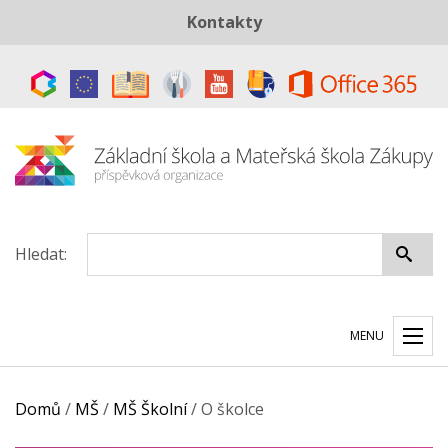
Kontakty
Telefon:
+420 487 883 843
E-mail:
skola@zszakupy.cz
Datová schránka:
ye8cp64
Hledat:
MENU
Domů
/
MŠ
/
MŠ Školní
/
O školce