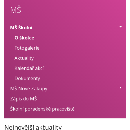
MŠ
MŠ Školní
O školce
Fotogalerie
Aktuality
Kalendář akcí
Dokumenty
MŠ Nové Zákupy
Zápis do MŠ
O školce
Školní poradenské pracoviště
Fotogalerie
Kalendář akcí
Nejnovější aktuality
Dokumenty