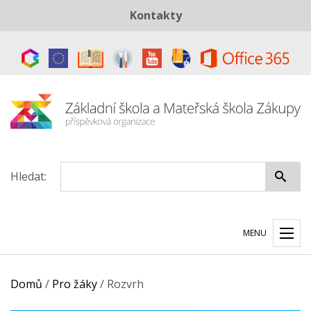
Kontakty
Telefon:
+420 487 883 843
E-mail:
skola@zszakupy.cz
Datová schránka:
ye8cp64
Hledat:
MENU
Domů
/
Pro žáky
/
Rozvrh