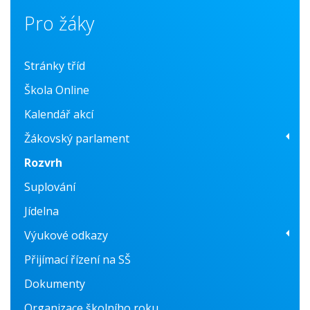
Pro žáky
Stránky tříd
Škola Online
Kalendář akcí
Žákovský parlament
Rozvrh
O nás
Suplování
Fotogalerie
Jídelna
Konzultační centrum
Výukové odkazy
Přijímací řízení na SŠ
Prvouka
Dokumenty
Anglický jazyk
Organizace školního roku
Český jazyk