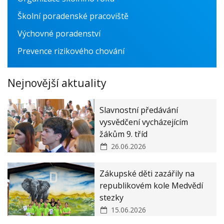
Školní poradenské pracoviště
Fyzika
Výchovné poradenství
Matematika
Prevence rizikového chování
Německý jazyk
Office 365
Nejnovější aktuality
Slavnostní předávání
vysvědčení vycházejícím
žákům 9. tříd
26.06.2026
Zákupské děti zazářily na
republikovém kole Medvědí
stezky
15.06.2026