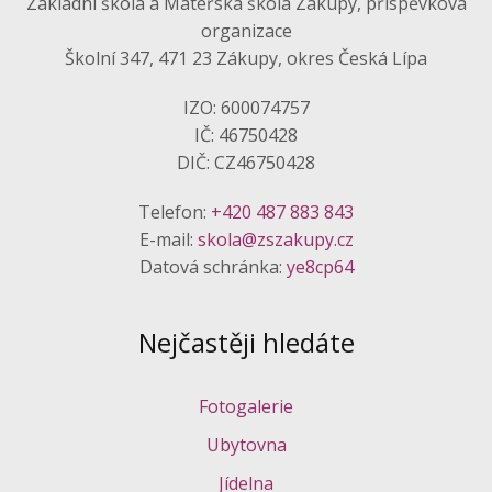
Základní škola a Mateřská škola Zákupy, příspěvková
organizace
Školní 347, 471 23 Zákupy, okres Česká Lípa
IZO: 600074757
IČ: 46750428
DIČ: CZ46750428
Telefon:
+420 487 883 843
E-mail:
skola@zszakupy.cz
Datová schránka:
ye8cp64
Nejčastěji hledáte
Fotogalerie
Ubytovna
Jídelna