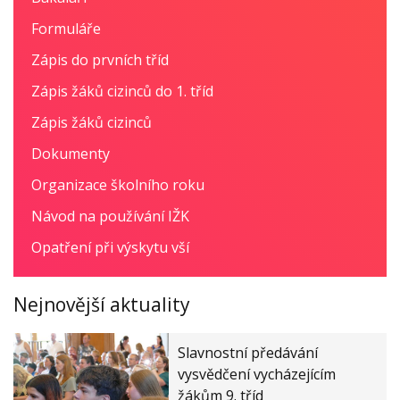
Formuláře
Zápis do prvních tříd
Zápis žáků cizinců do 1. tříd
Zápis žáků cizinců
Dokumenty
Organizace školního roku
Návod na používání IŽK
Opatření při výskytu vší
Nejnovější aktuality
Slavnostní předávání
vysvědčení vycházejícím
žákům 9. tříd