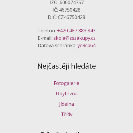
IZO: 600074757
IČ: 46750428
DIČ: CZ46750428
Telefon:
+420 487 883 843
E-mail:
skola@zszakupy.cz
Datová schránka:
ye8cp64
Nejčastěji hledáte
Fotogalerie
Ubytovna
Jídelna
Třídy