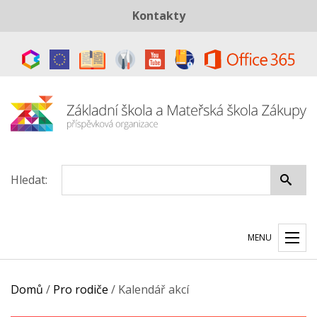
Kontakty
Telefon:
+420 487 883 843
E-mail:
skola@zszakupy.cz
Datová schránka:
ye8cp64
Hledat:
MENU
Domů
/
Pro rodiče
/
Kalendář akcí