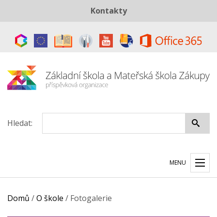
Kontakty
Telefon:
+420 487 883 843
E-mail:
skola@zszakupy.cz
Datová schránka:
ye8cp64
Hledat:
MENU
Domů
/
O škole
/
Fotogalerie