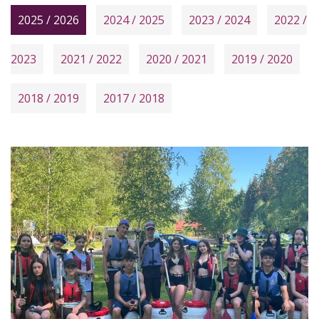
Veřejné zakázky
ZŠ a MŠ Zákupy JAK II
2025 / 2026
2024 / 2025
2023 / 2024
2022 /
Zásady ochrany osobních údajů
Prohlášení o ochraně oznamovatelů
2023
2021 / 2022
2020 / 2021
2019 / 2020
2018 / 2019
2017 / 2018