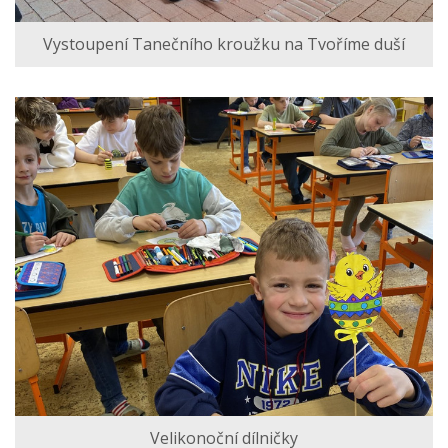
Vystoupení Tanečního kroužku na Tvoříme duší
Velikonoční dílničky