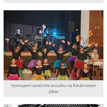
Vystoupení tanečního kroužku na Baráčnickém
plese