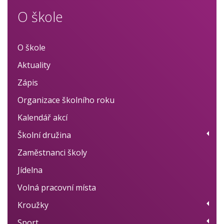
O škole
O škole
Aktuality
Zápis
Organizace školního roku
Kalendář akcí
Školní družina
Zaměstnanci školy
Provoz
Jídelna
Fotogalerie
Volná pracovní místa
Dokumenty
Kroužky
BELLhop systém
Sport
Přehled kroužků