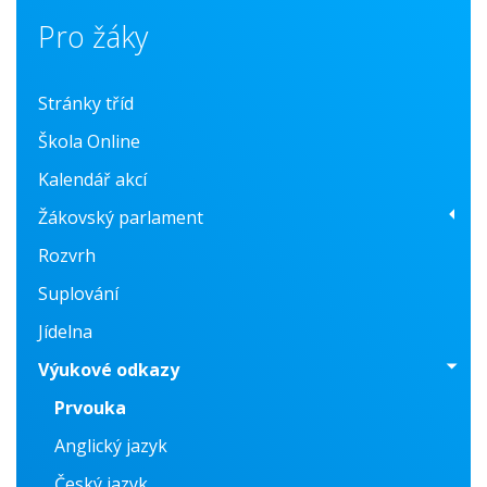
Pro žáky
Stránky tříd
Škola Online
Kalendář akcí
Žákovský parlament
Rozvrh
O nás
Suplování
Fotogalerie
Jídelna
Konzultační centrum
Výukové odkazy
Prvouka
Anglický jazyk
Český jazyk