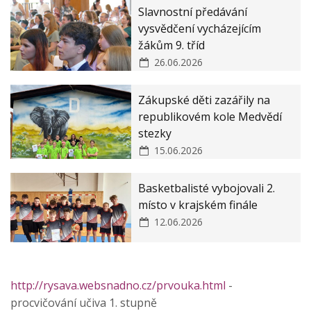
Slavnostní předávání
vysvědčení vycházejícím
žákům 9. tříd
26.06.2026
Zákupské děti zazářily na
republikovém kole Medvědí
stezky
15.06.2026
Basketbalisté vybojovali 2.
místo v krajském finále
12.06.2026
http://rysava.websnadno.cz/prvouka.html
-
procvičování učiva 1. stupně