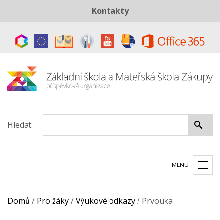
Kontakty
Telefon:
+420 487 883 843
E-mail:
skola@zszakupy.cz
Datová schránka:
ye8cp64
Hledat:
MENU
Domů
/
Pro žáky
/
Výukové odkazy
/
Prvouka