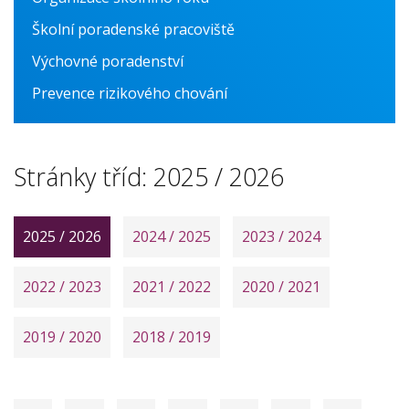
Školní poradenské pracoviště
Fyzika
Výchovné poradenství
Matematika
Prevence rizikového chování
Německý jazyk
Office 365
Stránky tříd:
2025 / 2026
2025 / 2026
2024 / 2025
2023 / 2024
2022 / 2023
2021 / 2022
2020 / 2021
2019 / 2020
2018 / 2019