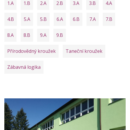
1.A
1.B
2.A
2.B
3.A
3.B
4.A
4.B
5.A
5.B
6.A
6.B
7.A
7.B
8.A
8.B
9.A
9.B
Přírodovědný kroužek
Taneční kroužek
Zábavná logika