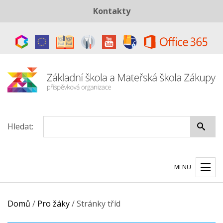
Kontakty
Telefon:
+420 487 883 843
E-mail:
skola@zszakupy.cz
Datová schránka:
ye8cp64
Hledat:
MENU
Domů
/
Pro žáky
/
Stránky tříd