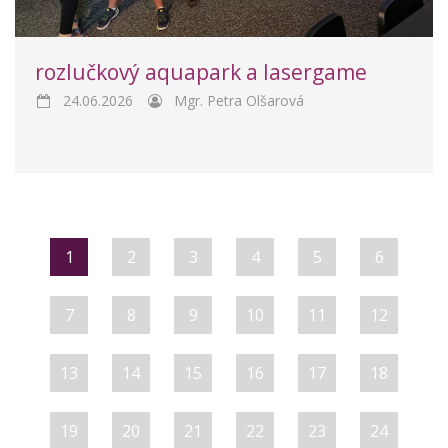
rozlučkový aquapark a lasergame
24.06.2026
Mgr. Petra Olšarová
1
2
3
4
5
6
7
8
9
10
11
12
13
14
15
16
17
18
19
20
21
22
23
24