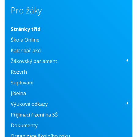
Pro žáky
Stránky tříd
Škola Online
Kalendář akcí
Žákovský parlament
Rozvrh
O nás
Suplování
Fotogalerie
Jídelna
Konzultační centrum
Výukové odkazy
Přijímací řízení na SŠ
Prvouka
Dokumenty
Anglický jazyk
Organizace školního roku
Český jazyk