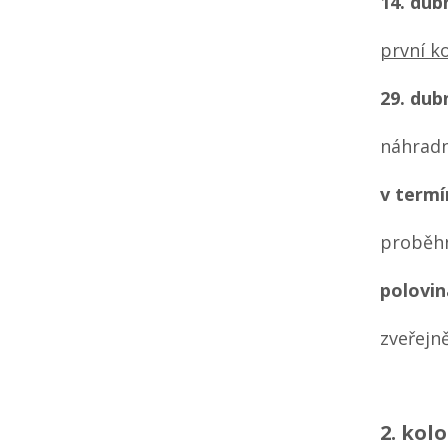
14. dub
první k
29. dub
náhradn
v termí
proběhn
polovin
zveřejn
2. kol