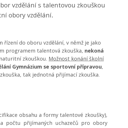
obor vzdělání s talentovou zkouškou
ní obory vzdělání.
m řízení do oboru vzdělání, v němž je jako
cím programem talentová zkouška,
nekoná
 maturitní zkouškou.
Možnost konání školní
ělání Gymnázium se sportovní přípravou
,
 zkouška, tak jednotná přijímací zkouška.
ecifikace obsahu a formy talentové zkoušky),
o a počtu přijímaných uchazečů pro obory