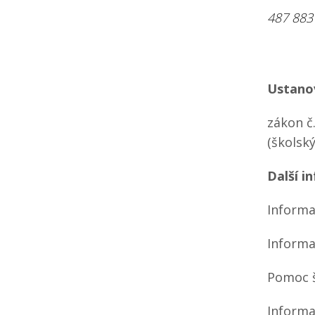
487 883
Ustanov
zákon č
(školsk
Další i
Informa
Informa
Pomoc š
Informa