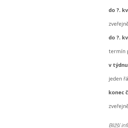
do ?. k
zveřejně
do ?. k
termín 
v týdnu
jeden ř
konec 
zveřejn
Bližší 