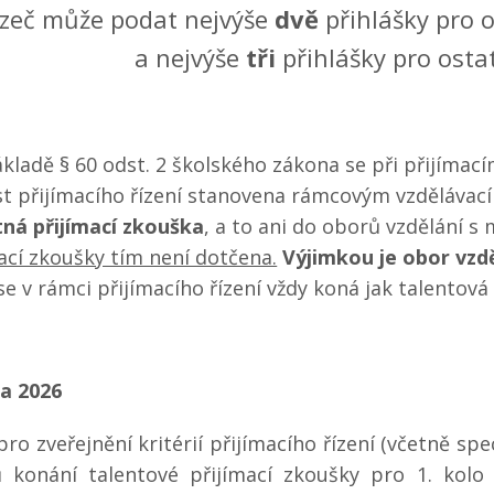
zeč může podat nejvýše
dvě
přihlášky pro 
a nejvýše
tři
přihlášky pro ostat
kladě § 60 odst. 2 školského zákona se při přijímací
st přijímacího řízení stanovena rámcovým vzděláva
ná přijímací zkouška
, a to ani do oborů vzdělání s
ací zkoušky tím není dotčena.
Výjimkou je obor vzd
e v rámci přijímacího řízení vždy koná jak talentová
na 2026
pro zveřejnění kritérií přijímacího řízení (včetně sp
 konání talentové přijímací zkoušky pro 1. kol