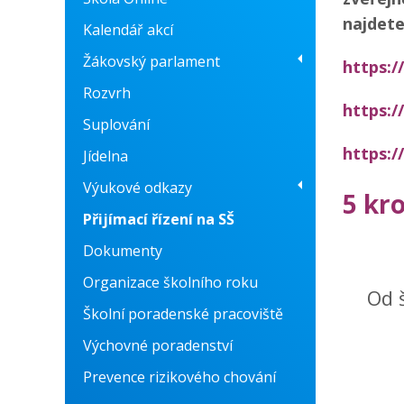
najdete
Kalendář akcí
Žákovský parlament
https:/
Rozvrh
O nás
https:/
Suplování
Fotogalerie
https:/
Jídelna
Konzultační centrum
Výukové odkazy
5 kro
Přijímací řízení na SŠ
Prvouka
Dokumenty
Anglický jazyk
Organizace školního roku
Český jazyk
Od 
Školní poradenské pracoviště
Fyzika
Výchovné poradenství
Matematika
Prevence rizikového chování
Německý jazyk