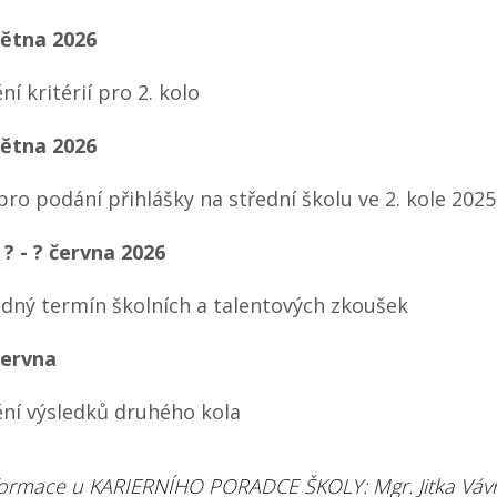
větna 2026
ní kritérií pro 2. kolo
větna 2026
pro podání přihlášky na střední školu ve 2. kole 2025
 ? - ? června 2026
ádný termín školních a talentových zkoušek
června
ění výsledků druhého kola
informace u KARIERNÍHO PORADCE ŠKOLY: Mgr. Jitka Váv