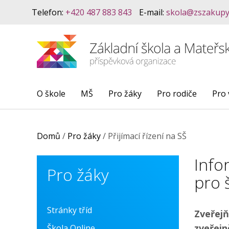
Telefon:
+420 487 883 843
E-mail:
skola@zszakupy
O škole
MŠ
Pro žáky
Pro rodiče
Pro 
Domů
/
Pro žáky
/
Přijímací řízení na SŠ
Info
Pro žáky
pro 
Stránky tříd
Zveřejň
zveřej
Škola Online