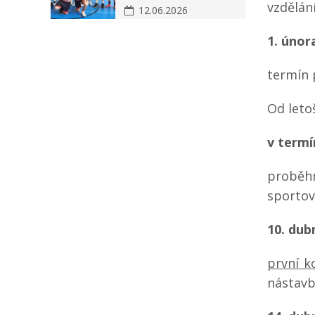
vzdělán
12.06.2026
1. únor
termín 
Od leto
v termí
proběhn
sportov
10. dub
první k
nástavb