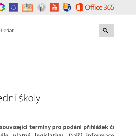
Hledat:
ední školy
související termíny pro podání přihlášek či
le platné legislativy. Další informace