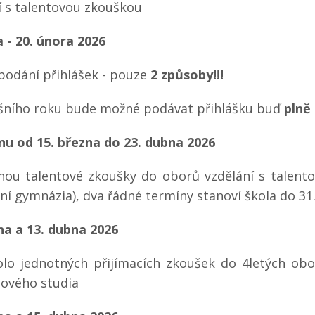
í s talentovou zkouškou
a - 20. února 2026
podání přihlášek - pouze
2 způsoby!!!
šního roku bude možné podávat přihlášku buď
plně
nu od 15. března do 23. dubna 2026
ou talentové zkoušky do oborů vzdělání s talent
ní gymnázia), dva řádné termíny stanoví škola do 31
na a 13. dubna 2026
olo
jednotných přijímacích zkoušek do 4letých obo
ového studia