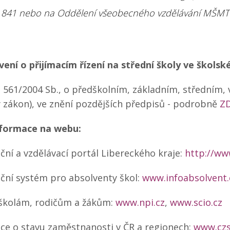
 841 nebo na Oddělení všeobecného vzdělávání MŠMT ČR
ení o přijímacím řízení na střední školy ve škols
. 561/2004 Sb., o předškolním, základním, středním,
ý zákon), ve znění pozdějších předpisů - podrobně
Z
nformace na webu:
ční a vzdělávací portál Libereckého kraje:
http://ww
ční systém pro absolventy škol:
www.infoabsolvent.
kolám, rodičům a žákům:
www.npi.cz
,
www.scio.cz
ce o stavu zaměstnanosti v ČR a regionech:
www.czs