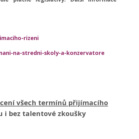
jimaciho-rizeni
mani-na-stredni-skoly-a-konzervatore
cení všech termínů přijímacího
u i bez talentové zkoušky