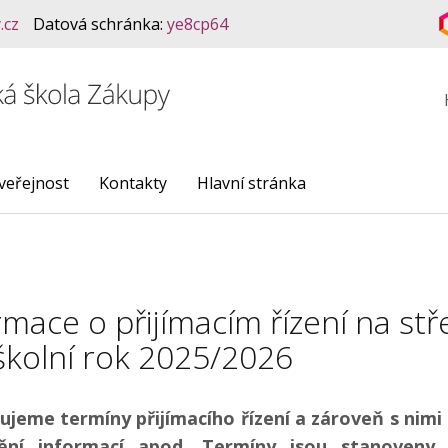
.cz
Datová schránka:
ye8cp64
veřejnost
Kontakty
Hlavní stránka
rmace o přijímacím řízení na stř
školní rok 2025/2026
ujeme termíny přijímacího řízení a zároveň s nimi 
nění informací apod. Termíny jsou stanoveny d