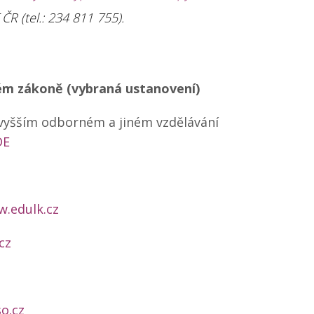
 (tel.: 234 811 755).
kém zákoně (vybraná ustanovení)
 vyšším odborném a jiném vzdělávání
DE
w.edulk.cz
cz
o.cz