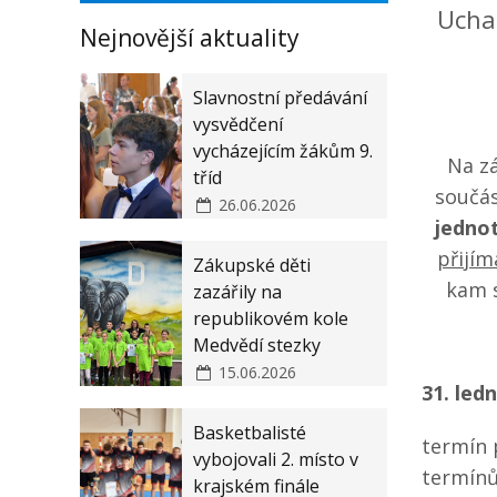
Office 365
Ucha
Nejnovější aktuality
Slavnostní předávání
vysvědčení
vycházejícím žákům 9.
Na zá
tříd
součá
26.06.2026
jednot
přijím
Zákupské děti
kam s
zazářily na
republikovém kole
Medvědí stezky
15.06.2026
31. led
Basketbalisté
termín 
vybojovali 2. místo v
termínů
krajském finále