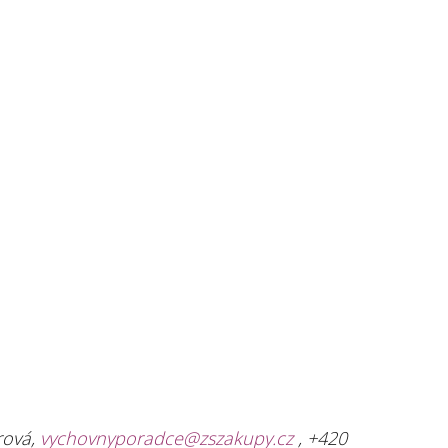
rová,
vychovnyporadce@zszakupy.cz
, +420