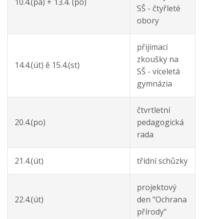
10.4.(pá) + 13.4. (po)
SŠ - čtyřleté
obory
přijímací
zkoušky na
14.4.(út) ě 15.4.(st)
SŠ - víceletá
gymnázia
čtvrtletní
20.4.(po)
pedagogická
rada
21.4.(út)
třídní schůzky
projektový
22.4.(út)
den "Ochrana
přírody"