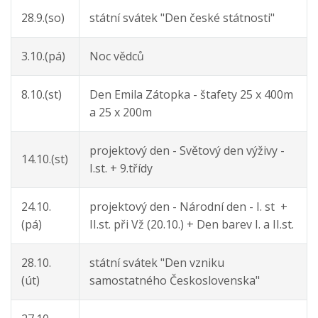
28.9.(so)
státní svátek "Den české státnosti"
3.10.(pá)
Noc vědců
8.10.(st)
Den Emila Zátopka - štafety 25 x 400m
a 25 x 200m
projektový den - Světový den výživy -
14.10.(st)
I.st. + 9.třídy
24.10.
projektový den - Národní den - I. st +
(pá)
II.st. při Vž (20.10.) + Den barev I. a II.st.
28.10.
státní svátek "Den vzniku
(út)
samostatného Československa"