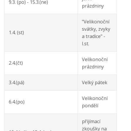
9.3. (po) - 15.3.(ne)
prázdniny
"Velikonoční
svátky, zvyky
1.4. (st)
a tradice" -
I.st.
Velikonoční
2.4.(čt)
prázdniny
3.4.(pá)
Velký pátek
Velikonoční
6.4.(po)
pondělí
přijímací
zkoušky na