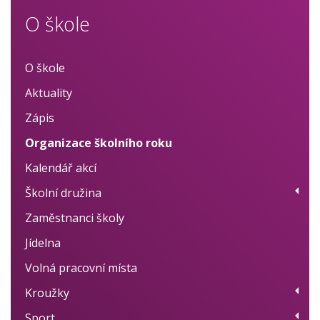
O škole
O škole
Aktuality
Zápis
Organizace školního roku
Kalendář akcí
Školní družina
Zaměstnanci školy
Provoz
Jídelna
Fotogalerie
Volná pracovní místa
Dokumenty
Kroužky
BELLhop systém
Sport
Přehled kroužků