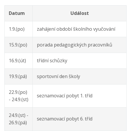
Datum
Událost
1.9.(po)
zahájení období školního vyučování
15.9.(po)
porada pedagogických pracovníků
16.9.(út)
třídní schůzky
19.9.(pá)
sportovní den školy
22.9.(po)
seznamovací pobyt 1. tříd
- 24.9.(st)
24.9.(st) -
seznamovací pobyt 6. tříd
26.9.(pá)