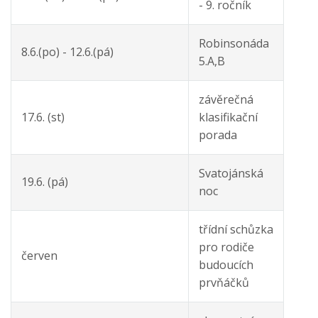
- 9. ročník
Robinsonáda
8.6.(po) - 12.6.(pá)
5.A,B
závěrečná
17.6. (st)
klasifikační
porada
Svatojánská
19.6. (pá)
noc
třídní schůzka
pro rodiče
červen
budoucích
prvňáčků