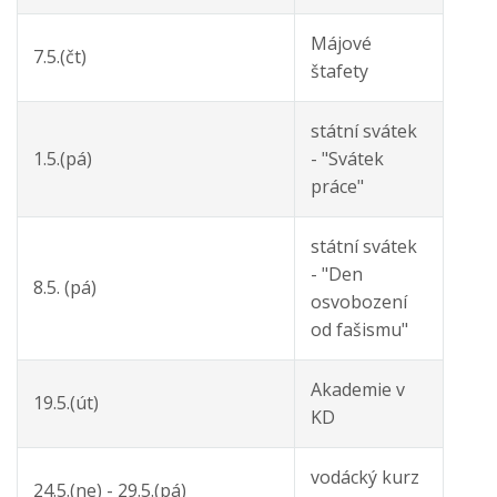
Májové
7.5.(čt)
štafety
státní svátek
1.5.(pá)
- "Svátek
práce"
státní svátek
- "Den
8.5. (pá)
osvobození
od fašismu"
Akademie v
19.5.(út)
KD
vodácký kurz
24.5.(ne) - 29.5.(pá)