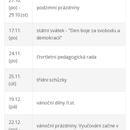
27.10.
(po) -
podzimní prázdniny
29.10.(st)
17.11.
státní svátek - "Den boje za svobodu a
(po)
demokracii"
24.11.
čtvrtletní pedagogická rada
(po)
25.11.
třídní schůzky
(út)
19.12.
vánoční dílny II.st.
(pá)
22.12.
vánoční prázdniny. Vyučování začne v
(po) -