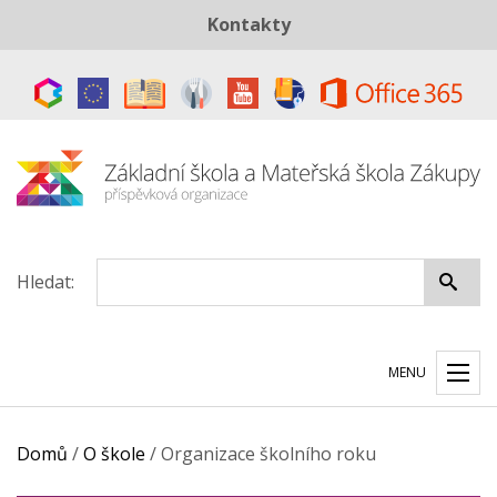
Kontakty
Telefon:
+420 487 883 843
E-mail:
skola@zszakupy.cz
Datová schránka:
ye8cp64
Hledat:
MENU
Domů
/
O škole
/
Organizace školního roku