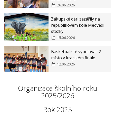
Veřejné zakázky
ZŠ a MŠ Zákupy JAK II
26.06.2026
Zásady ochrany osobních údajů
Zákupské děti zazářily na
Prohlášení o ochraně oznamovatelů
republikovém kole Medvědí
stezky
15.06.2026
Basketbalisté vybojovali 2.
místo v krajském finále
12.06.2026
Organizace školního roku
2025/2026
Rok 2025