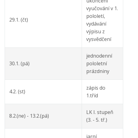
ukončení
vyučování v 1.
pololetí,
29.1. (čt)
vydávání
výpisu z
vysvědčení
jednodenní
30.1. (pá)
pololetní
prázdniny
zápis do
4.2. (st)
1.tříd
LK I. stupeň
8.2.(ne) - 13.2.(pá)
(3. - 5. tř.)
jarní