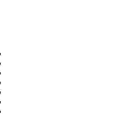
)
)
)
)
)
)
)