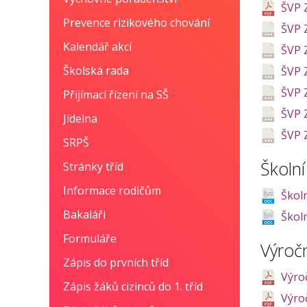
ŠVP 
Prevence rizikového chování
ŠVP 
Kalendář akcí
ŠVP 
Školská rada
ŠVP 
ŠVP 
Přijímací řízení na SŠ
ŠVP 
Jídelna
ŠVP 
SRPŠ
Školní
Stránky tříd
Informace rodičům
Škol
Bakaláři
Školn
Formuláře
Výročn
Zápis do prvních tříd
Výroč
Zápis žáků cizinců do 1. tříd
Výroč