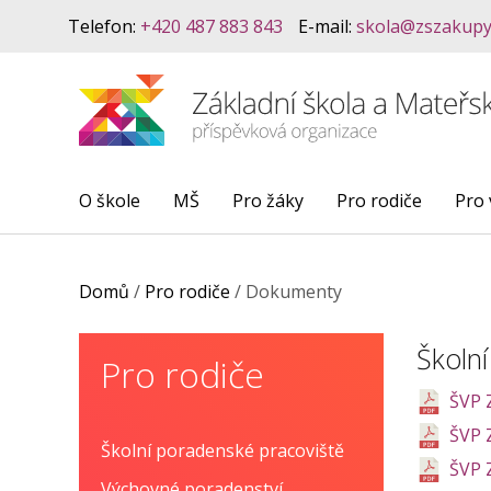
Telefon:
+420 487 883 843
E-mail:
skola@zszakupy
O škole
MŠ
Pro žáky
Pro rodiče
Pro 
Domů
/
Pro rodiče
/
Dokumenty
Školní
Pro rodiče
ŠVP 
ŠVP 
Školní poradenské pracoviště
ŠVP 
Výchovné poradenství