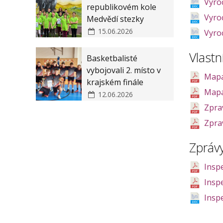
Vyro
republikovém kole
Vyro
Medvědí stezky
15.06.2026
Vyro
Vlast
Basketbalisté
vybojovali 2. místo v
Mapa
krajském finále
Mapa
12.06.2026
Zpra
Zpra
Zpráv
Insp
Insp
Insp