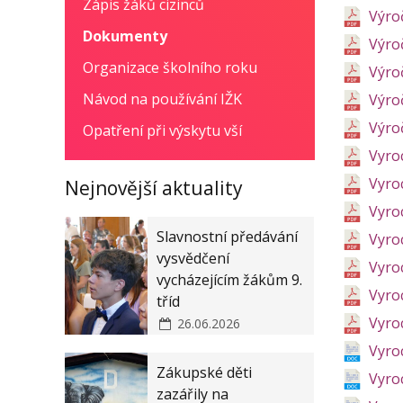
Zápis žáků cizinců
Výroč
Dokumenty
Výroč
Organizace školního roku
Výroč
Návod na používání IŽK
Výroč
Výroč
Opatření při výskytu vší
Vyro
Vyro
Nejnovější aktuality
Vyro
Slavnostní předávání
Vyro
vysvědčení
Vyro
vycházejícím žákům 9.
Vyro
tříd
Vyro
26.06.2026
Vyro
Zákupské děti
Vyro
zazářily na